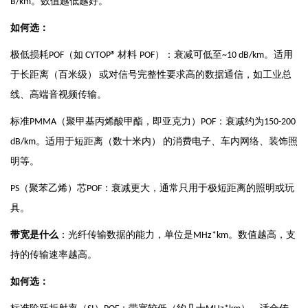
。数值越低越好。
B/km
如何选：
极低损耗
（如
材料
）：衰减可低至
。适用
POF
CYTOP®
POF
~10 dB/km
于长距离（百米级）
或对信号完整性要求高的数据通信，如工业总
线、高端音视频传输。
标准
（聚甲基丙烯酸甲酯，即亚克力）
：衰减约为
PMMA
POF
150-200
。适用于短距离（数十米内）
的消费电子、车内网络、装饰照
dB/km
明等。
（聚苯乙烯）芯
：衰减更大，通常只用于极短距离的照明或玩
PS
POF
具。
带宽是什么
：光纤传输数据的能力，单位是
。数值越高，支
MHz*km
持的传输速率越高。
如何选：