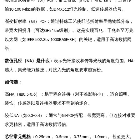
标准阶跃折射率（
）
：带宽较低（约几十
），适合传
SI
POF
MHz*km
输
的数据，如
灯光控制、低速传感器信号。
10-100 Mbps
DMX512
渐变折射率（
）
：通过特殊工艺使纤芯折射率呈抛物线分布，
GI
POF
带宽大幅提升（可达
级别）。这是实现百兆、千兆甚至万兆
GHz*km
以太网（如
）的关键，适用于高速数据网
IEEE 802.3bv 1000BASE-RH
络。
数值孔径（
）是什么：
表示光纤接收和传导光线的角度范围。
NA
NA
越大，集光能力越强，对接入光的角度要求越宽松。
如何选：
高
（如
）：易于耦合连接（对不准影响小），适合照明、
NA
0.5-0.6
装饰、传感器以及连接器要求不苛刻的场合。
较低
（如
）：通常与
搭配，带宽更高，但连接对准要
NA
0.3-0.4
GI-POF
求更精密，适用于高速数据通信。
芯径常见规格：
，
，
，
， 甚至更大。
0.25mm
0.5mm
0.75mm
1.0mm