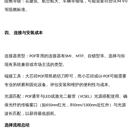
阻燃等级：在建筑、航空航天、车辆等领域，可能需要符合
UL94 V-0
等阻燃标准。
四、
连接与安装成本
连接器类型：
常用的连接器有
、
、自锁型等。选择与你
POF
SMI
MTP
现有系统兼容或市场主流的类型。
端接工具：大芯径
用简易切刀即可，而小芯径或
可能需要
POF
GI-POF
专业的研磨和固化设备。评估安装和维护的便利性与成本。
光源匹配：
通常与
或激光二极管（
）光源搭配使用。确
POF
LED
VCSEL
保光纤的传输窗口（如
红光，
近红外）与光源
650nm
850nm/1300nm
波长匹配，以获得最低损耗。
选择流程总结