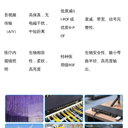
低衰减
G
音视频
高保真，无
或
衰减、带宽、信号完
I-POF
传输
电磁干扰，
优质
整性。
SI-P
（
）
中短距离
A/V
OF
医疗内
生物相容
生物安全性、极小弯
特种医
窥镜照
性，柔软，
曲半径、高亮度输
用级
POF
明
高亮度
出。