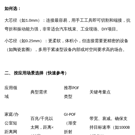
如何选：
大芯径（如
）：连接最容易，用手工工具即可切割和端接，抗
1.0mm
弯折和振动能力强，非常适合汽车线束、工业现场、
项目。
DIY
小芯径（如
）：更柔软，体积小，但连接需要更精密的设备
0.25mm
（如陶瓷套圈），多用于紧凑型设备内部或对空间要求高的场合。
二、
按应用场景选择（快速参考）
应用领
推荐
POF
典型需求
关键考量点
域
类型
家庭
办
/
GI-POF
百兆
千兆以
带宽、衰减。确保支
/
公室短
（渐变
太网，距离
持目标速率（如
<
1000B
距离网
折射