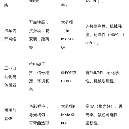
米
）。
100
ASE-RH
络
率）
可靠性高，
大芯径
连接便利性、机械强
汽车内
抗振动，易
（
1m
度、耐温性（
-40°C ~ 1
部网络
安装，距离
）
m
SI-P
）。
05°C
短
OF
抗电磁干
工业自
扰，信号稳
或
抗
、耐化学
SI-POF
EMI/RFI
动化与
定，环境复
性、机械耐用性。
GI-POF
传感器
杂
色彩鲜艳，
大芯径
高
（集光好）、透
P
NA
照明与
导光均匀，
光率、颜色可选性、
MMA SI-
装饰
可弯曲造型
柔韧性。
POF